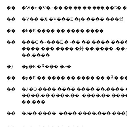
��
�W�c �V�c �� �݂�.�� �
��
�V�� �X �V���E �ʂ� ���� ���邶
��
�h�E ����.�� ����.����
��
���C �~���E �~�� ��.���� ���
����.��� ����.�炩 ��.���� -��.
��.����
�}
�g�E �Ȃ��� �ނ�
��
��
�J �Q ���� ���� ���� ��.����
����.�� ����.�� -����.�� ���
��.���
��
�J�� ���� -���� ����.��� ��