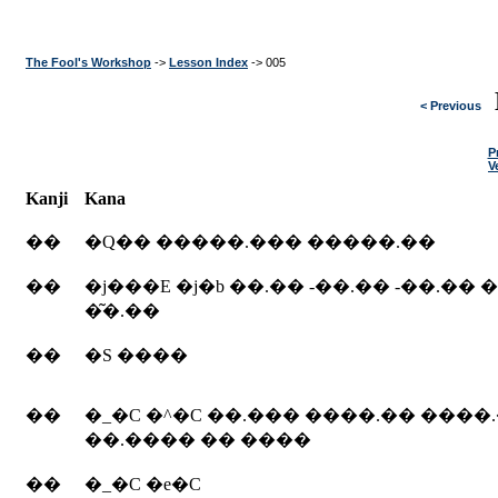
The Fool's Workshop
->
Lesson Index
-> 005
< Previous
P
V
Kanji
Kana
��
�Q�� �����.��� �����.��
��
�j���E �j�b ��.�� -��.�� -��.�� 
�͂�.��
��
�S ����
��
�_�C �^�C ��.��� ����.�� ����
��.���� �� ����
��
�_�C �e�C