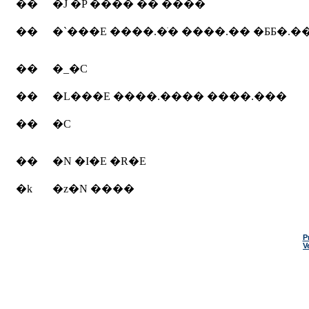
��
�J �P ���� �� ����
��
�`���E ����.�ׂ� ����.�� �ƂƂ�.�
��
�_�C
��
�L���E ����.���� ����.���
��
�C
��
�N �I�E �R�E
�k
�z�N ����
P
V