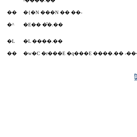
-����.��
��
�{�N ���N �� ��-
�^
�E�� �͂�.��
�L
�L ����.��
��
�w�C �r���E �q���E ����.�� -�
P
V