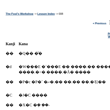
The Fool's Workshop
->
Lesson Index
-> 008
< Previous
P
V
Kanji
Kana
��
�Q�� �͂�
�d
�W���E �`���E �� ����.�� ���
����.�˂� ����.�Ȃ� ����
��
�P�c �P�` �ނ�.�� ��.�� ��.�킦��
�C
�J�C ����
��
�X�C �݂� �݂�-